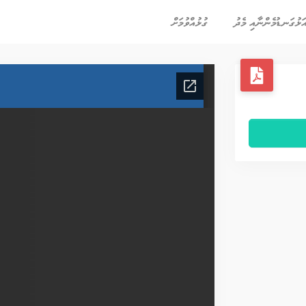
ަޅުގަނޑުމެންނާއި މެދު
ގުޅުއްވުމަށް