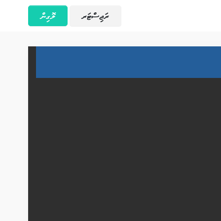
ރަޖިސްޓަރ
ލޮގިން