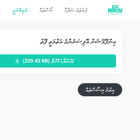
(current)
ފުރަތަމަ ޞަފްޙާ
ކޯސްތައް
ލައިބްރަރީ
އ
އިންފޮމޭޝަން އޮފިސަރުންގެ އަތްމަތީ ފޮތް
ޑައުންލޯޑު ކޮށްލާ
(229.43 KB)
އިތުރު ރިސޯސްތައް